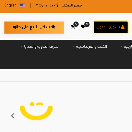
|
تغيير العملة
English
Syria (SYR)
0
0
سجّل للبيع على حانوت
تسجيل الدخول
رجية
الكتب والقرطاسية
الحرف اليدوية والهدايا